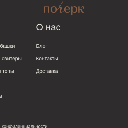
О нас
убашки
Блог
и свитеры
Контакты
и топы
Доставка
ы
а конфиденциальности