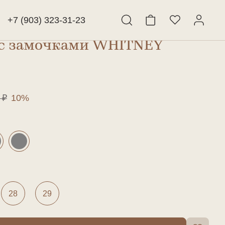
+7 (903) 323-31-23
с замочками WHITNEY
Найти
 ₽
10%
28
29