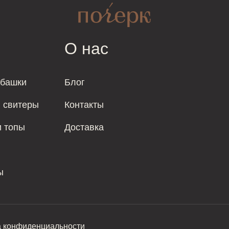
О нас
убашки
Блог
и свитеры
Контакты
и топы
Доставка
ы
а конфиденциальности