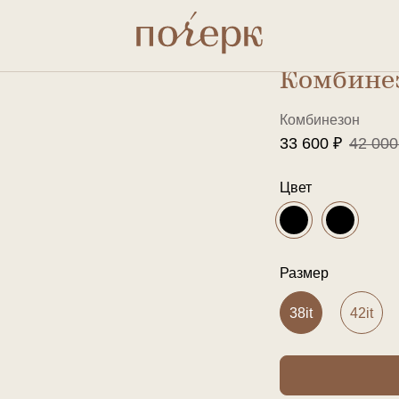
Комбинез
Комбинезон
33 600 ₽
42 000
Цвет
Размер
38it
42it