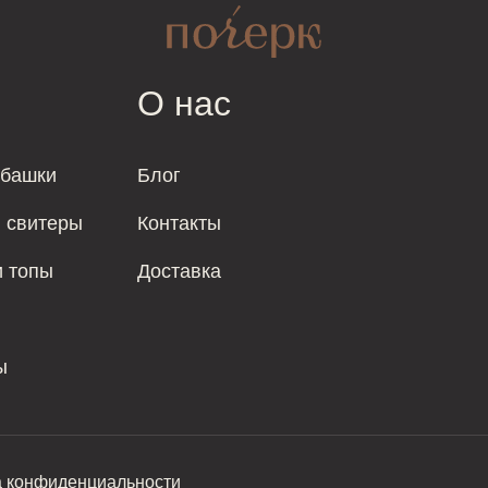
О нас
убашки
Блог
и свитеры
Контакты
и топы
Доставка
ы
а конфиденциальности