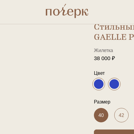
т с логотипом бренда
Стильный
GAELLE P
Жилетка
38 000 ₽
Цвет
Размер
40
42