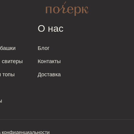
О нас
убашки
Блог
и свитеры
Контакты
и топы
Доставка
ы
а конфиденциальности