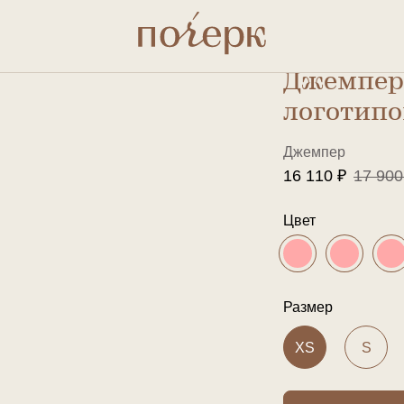
коротким рукавом и логотипом
Джемпер 
логотипо
Джемпер
16 110 ₽
17 900
Цвет
Размер
XS
S