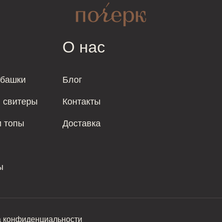
О нас
убашки
Блог
и свитеры
Контакты
и топы
Доставка
ы
а конфиденциальности