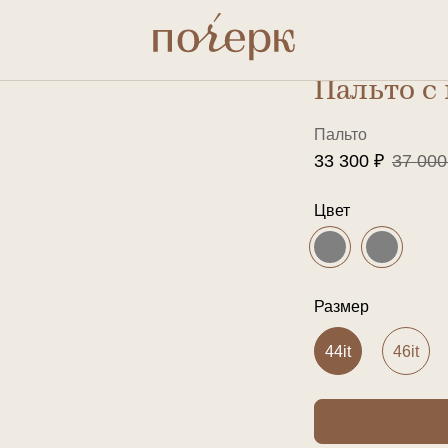
Пальто с
Пальто
33 300 ₽
37 000
Цвет
Размер
44it
46it